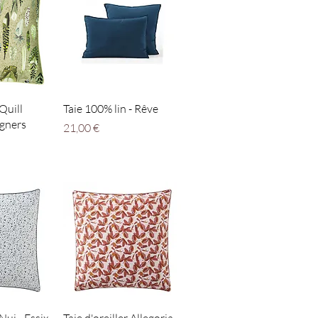
apide
Aperçu rapide
 Quill
Taie 100% lin - Rêve
igners
Prix
21,00 €
apide
Aperçu rapide