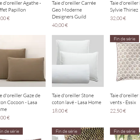
Aperçu rapide
Aperçu rapide
Aperçu r
e d'oreiller Agathe -
Taie d'oreiller Carrée
Taie d'oreiller
ffet Papillon
Geo Moderne
Sylvie Thiriez
Designers Guild
x
Prix
,00 €
32,00 €
Prix
40,00 €
Fin de série
Aperçu rapide
Aperçu rapide
Aperçu r
e d'oreiller Gaze de
Taie d'oreiller Stone
Taie d'oreiller
ton Cocoon - Lasa
coton lavé - Lasa Home
vents - Essix
ome
Prix
Prix
18,00 €
22,50 €
x
,00 €
in de série
Fin de série
Fin de série