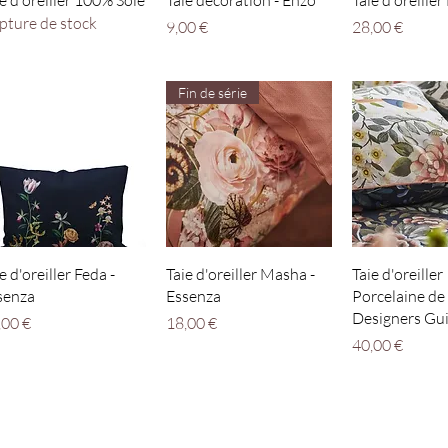
e d'oreiller 100% Soie
Taie décoration - Enzo
Taie d'oreiller
pture de stock
Prix
Prix
9,00 €
28,00 €
Fin de série
Aperçu rapide
Aperçu rapide
Aperçu r
e d'oreiller Feda -
Taie d'oreiller Masha -
Taie d'oreiller
senza
Essenza
Porcelaine de
Designers Gui
x
Prix
,00 €
18,00 €
Prix
40,00 €