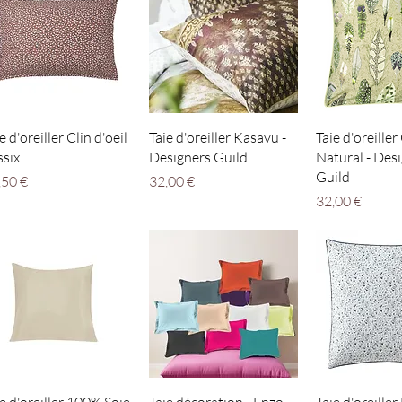
Aperçu rapide
Aperçu rapide
Aperçu r
e d'oreiller Clin d'oeil
Taie d'oreiller Kasavu -
Taie d'oreiller
ssix
Designers Guild
Natural - Des
Guild
x
Prix
,50 €
32,00 €
Prix
32,00 €
Aperçu rapide
Aperçu rapide
Aperçu r