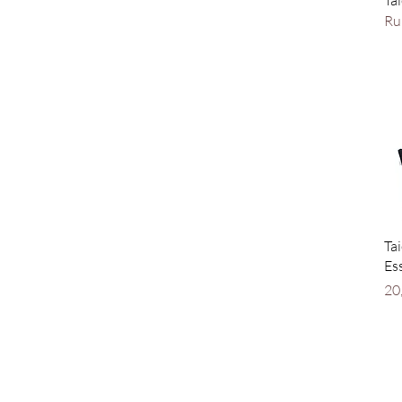
Tai
Violet ice
Ru
Water green
Tai
Es
Pri
20