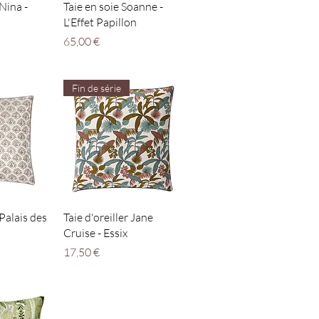
apide
Aperçu rapide
 Nina -
Taie en soie Soanne -
L'Effet Papillon
Prix
65,00 €
Fin de série
apide
Aperçu rapide
 Palais des
Taie d'oreiller Jane
Cruise - Essix
Prix
17,50 €