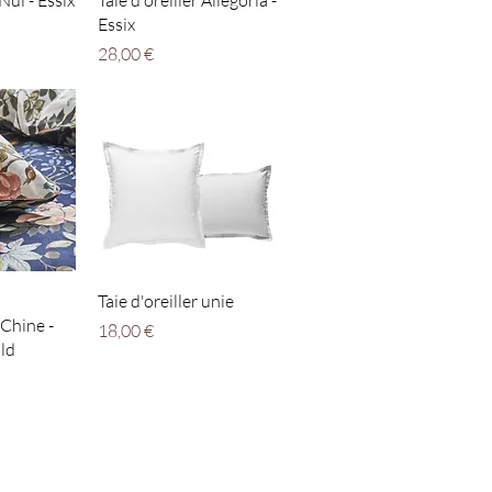
 Nui - Essix
Taie d'oreiller Allegoria -
Essix
Prix
28,00 €
apide
Aperçu rapide
Taie d'oreiller unie
 Chine -
Prix
18,00 €
ld