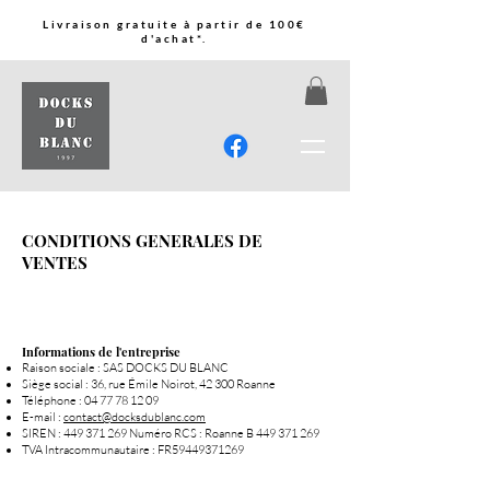
Livraison gratuite à partir de 100€
d'achat*.
CONDITIONS GENERALES DE
VENTES
Informations de l'entreprise
Raison sociale : SAS DOCKS DU BLANC
Siège social : 36, rue Émile Noirot, 42 300 Roanne
Téléphone :
04 77 78 12 09
E-mail :
contact@docksdublanc.com
SIREN :
449 371 269
Numéro RCS : Roanne B
449 371 269
TVA Intracommunautaire : FR59449371269