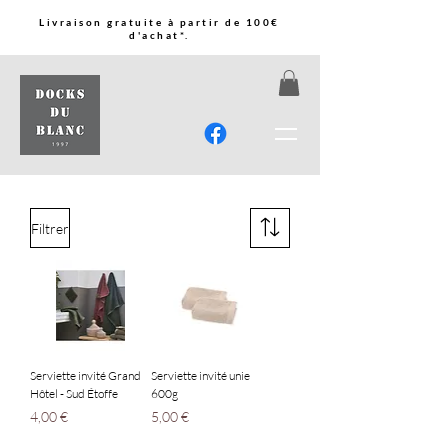
Livraison gratuite à partir de 100€
d'achat*.
Filtrer
Serviette invité Grand
Serviette invité unie
Hôtel - Sud Étoffe
600g
Prix
Prix
4,00 €
5,00 €