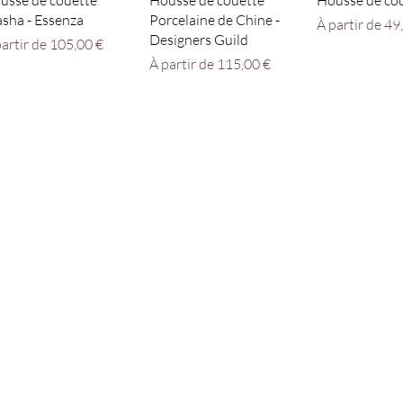
usse de couette
Housse de couette
Housse de cou
sha - Essenza
Porcelaine de Chine -
Prix promotio
À partir de
49
Designers Guild
ix promotionnel
partir de
105,00 €
Prix promotionnel
À partir de
115,00 €
Êtes-vous sur
la liste 
Je m'inscris
Nos boutiques
NE
NEVERS B
e Noirot
5, ru
, France
58000 
78 12 09
Tél : 