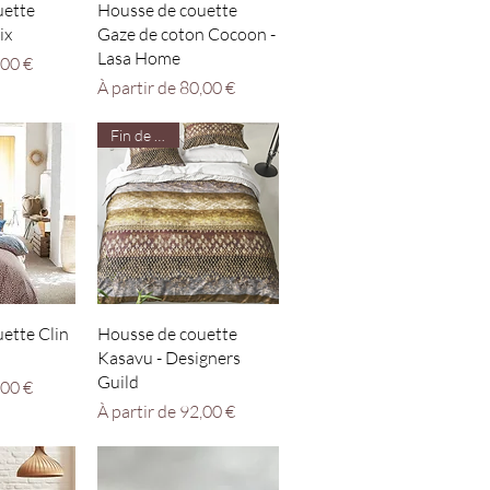
apide
Aperçu rapide
uette
Housse de couette
ix
Gaze de coton Cocoon -
Lasa Home
nnel
,00 €
Prix promotionnel
À partir de
80,00 €
Fin de série
apide
Aperçu rapide
ette Clin
Housse de couette
Kasavu - Designers
Guild
nnel
,00 €
Prix promotionnel
À partir de
92,00 €