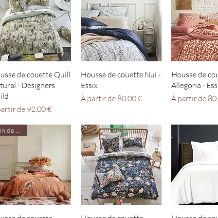
Aperçu rapide
Aperçu rapide
Aperçu r
usse de couette Quill
Housse de couette Nui -
Housse de co
tural - Designers
Essix
Allegoria - Ess
ild
Prix promotionnel
Prix promotio
À partir de
80,00 €
À partir de
80
ix promotionnel
partir de
92,00 €
Fin de série
Aperçu rapide
Aperçu rapide
Aperçu r