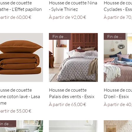
Aperçu rapide
Aperçu rapide
Aperçu r
usse de couette
Housse de couette Nina
Housse de co
the - L'Effet papillon
- Sylvie Thiriez
Cyclades - Ess
ix promotionnel
Prix promotionnel
Prix promotio
partir de
60,00 €
À partir de
92,00 €
À partir de
70
Fin de série
Fin de série
Aperçu rapide
Aperçu rapide
Aperçu r
usse de couette
Housse de couette
Housse de cou
one coton lavé - Lasa
Palais des vents - Essix
D'oeil - Essix
ome
Prix promotionnel
Prix promotio
À partir de
65,00 €
À partir de
40
ix promotionnel
partir de
55,00 €
Fin de série