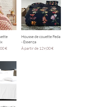
apide
Aperçu rapide
uette
Housse de couette Feda
ix
- Essenza
nnel
Prix promotionnel
,00 €
À partir de
129,00 €
apide