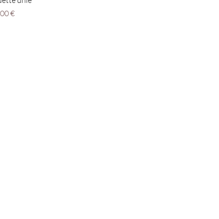
ette unie
nnel
,00 €
?
LANC ..la suite
e Saint-Martin
Nevers, France
03 86 57 63 19