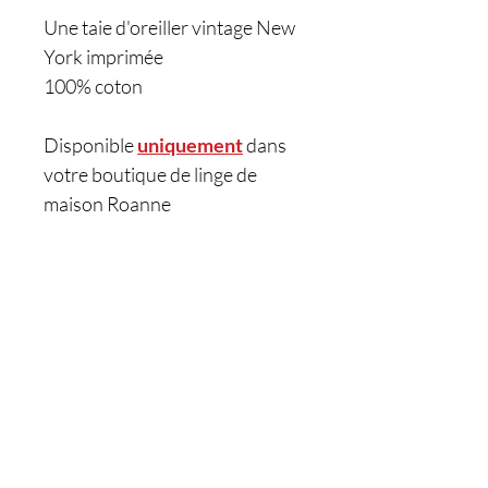
Une taie d'oreiller vintage New
York imprimée
100% coton
Disponible
uniquement
dans
votre boutique de linge de
maison Roanne
Êtes-vous sur
la liste ?
Je m'inscris
Nos boutiques