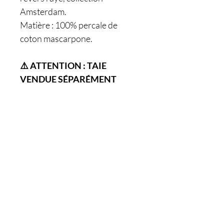
Amsterdam.
Matière : 100% percale de
coton mascarpone.
⚠️ ATTENTION : TAIE
VENDUE SÉPARÉMENT
Êtes-vous sur
la liste ?
Je m'inscris
Nos boutiques