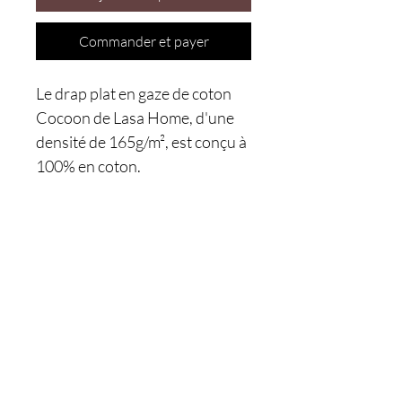
Commander et payer
Le drap plat en gaze de coton
Cocoon de Lasa Home, d'une
densité de 165g/m², est conçu à
100% en coton.
Êtes-vous sur
la liste ?
Je m'inscris
Nos boutiques