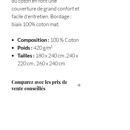
du coton en font une
couverture de grand confort et
facile d’entretien. Bordage :
biais 100% coton mat.
Composition :
100 % Coton
Poids :
420 g/m²
Tailles :
180 x 240 cm ,240 x
220 cm , 260 x 240 cm
Comparez avec les prix de
vente conseillés
PRIX DE VENTE CONSEILLÉ
PRIX DOCKS
180 x 240 cm 159€
Êtes-vous sur
la liste ?
140€
220 x 240 cm 198€