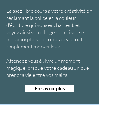
Laissez libre cours à votre créativité en
réclamant la police et la couleur
d'écriture qui vous enchantent, et
voyez ainsi votre linge de maison se
métamorphoser en un cadeau tout
simplement merveilleux.
Attendez vous à vivre un moment
magique lorsque votre cadeau unique
prendra vie entre vos mains.
En savoir plus
Êtes-vous sur
la liste ?
Je m'inscris