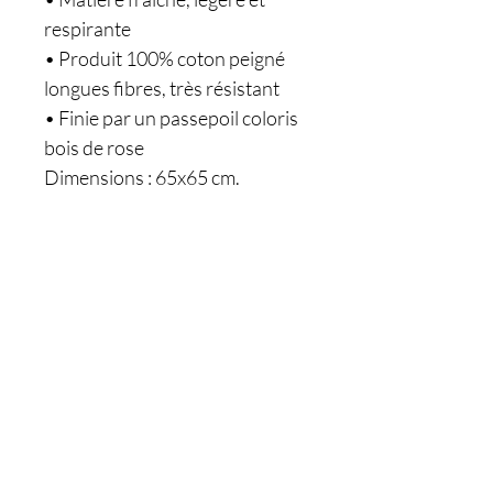
respirante
• Produit 100% coton peigné
longues fibres, très résistant
• Finie par un passepoil coloris
bois de rose
Dimensions : 65x65 cm.
Êtes-vous sur
la liste ?
Je m'inscris
Nos boutiques