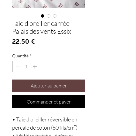
Taie d'oreiller carrée
Palais des vents Essix
Prix
22,50 €
Quantité
*
Ajouter au panier
Commander et payer
• Taie d’oreiller réversible en
percale de coton (80 fils/cm²)
• Matière fraîche, légère et