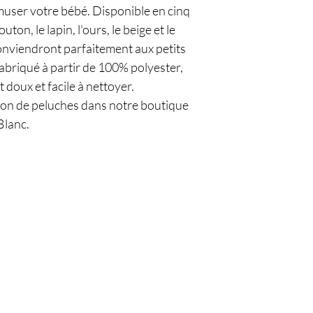
muser votre bébé. Disponible en cinq
on, le lapin, l'ours, le beige et le
onviendront parfaitement aux petits
 Fabriqué à partir de 100% polyester,
 doux et facile à nettoyer.
ion de peluches dans notre boutique
Blanc.
Êtes-vous sur
la liste 
Je m'inscris