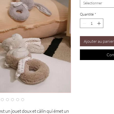
Sélectionner
Quantité
*
Ajouter au panier
Com
st un jouet doux et câlin qui émet un