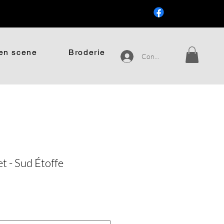
.
en scene
Broderie
Connexion
t - Sud Étoffe