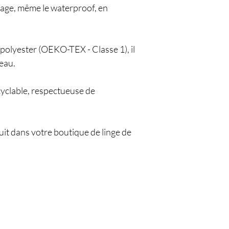
llage, même le waterproof, en
polyester (OEKO-TEX - Classe 1), il
peau.
cyclable, respectueuse de
it dans votre boutique de linge de
Êtes-vous sur
la liste 