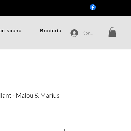
.
en scene
Broderie
Connexion
lant - Malou & Marius