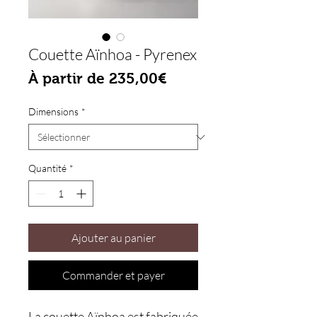
Couette Aïnhoa - Pyrenex
Prix promotionnel
À partir de
235,00€
Dimensions
*
Quantité
*
Ajouter au panier
Commander et payer
La
couette Aïnhoa est fabriquée