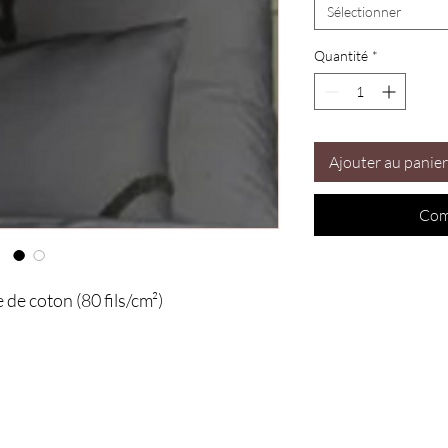
Sélectionner
Quantité
*
Ajouter au panier
Com
e de coton (80 fils/cm²)