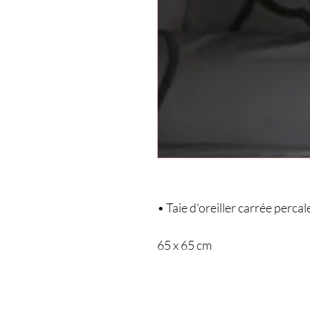
• Taie d'oreiller carrée percal
65 x 65 cm