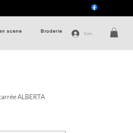
.
en scene
Broderie
Connexion
r carrée ALBERTA